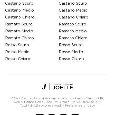
Castano Scuro
Castano Scuro
Castano Medio
Castano Medio
Castano Chiaro
Castano Chiaro
Ramato Scuro
Ramato Scuro
Ramato Medio
Ramato Medio
Ramato Chiaro
Ramato Chiaro
Rosso Scuro
Rosso Scuro
Rosso Medio
Rosso Medio
Rosso Chiaro
Rosso Chiaro
Centro
Degradé
Joelle
CSA - Centro Servizi Acconciatori s.r.l. - Largo Minnucci 19,
Parrucchieri
62015 Monte San Giusto (MC) Italia -
P.IVA 01261190431
.
Tutti i diritti sono riservati.
-
Preferenze privacy