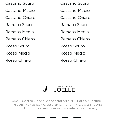
Castano Scuro
Castano Scuro
Castano Medio
Castano Medio
Castano Chiaro
Castano Chiaro
Ramato Scuro
Ramato Scuro
Ramato Medio
Ramato Medio
Ramato Chiaro
Ramato Chiaro
Rosso Scuro
Rosso Scuro
Rosso Medio
Rosso Medio
Rosso Chiaro
Rosso Chiaro
Centro
Degradé
Joelle
CSA - Centro Servizi Acconciatori s.r.l. - Largo Minnucci 19,
Parrucchieri
62015 Monte San Giusto (MC) Italia -
P.IVA 01261190431
.
Tutti i diritti sono riservati.
-
Preferenze privacy