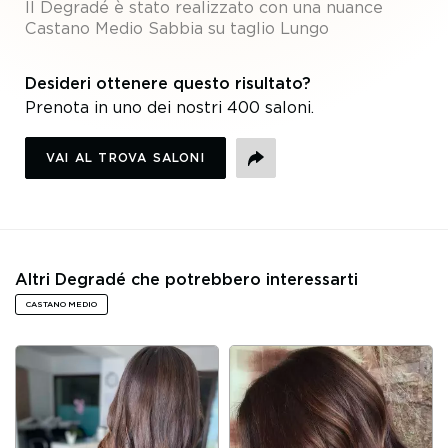
Il Degradé è stato realizzato con una nuance
castano
castano
castano
castano
castano
castano
Castano Medio Sabbia su taglio Lungo
medio
medio
medio
medio
medio
medio
sabbia
sabbia
sabbia
sabbia
sabbia
sabbia
Desideri ottenere questo risultato?
Prenota in uno dei nostri 400 saloni.
VAI AL TROVA SALONI
CONDIVIDI
Altri Degradé che potrebbero interessarti
CASTANO MEDIO