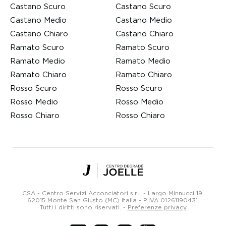
Castano Scuro
Castano Scuro
Castano Medio
Castano Medio
Castano Chiaro
Castano Chiaro
Ramato Scuro
Ramato Scuro
Ramato Medio
Ramato Medio
Ramato Chiaro
Ramato Chiaro
Rosso Scuro
Rosso Scuro
Rosso Medio
Rosso Medio
Rosso Chiaro
Rosso Chiaro
Centro
Degradé
Joelle
CSA - Centro Servizi Acconciatori s.r.l. - Largo Minnucci 19,
Parrucchieri
62015 Monte San Giusto (MC) Italia -
P.IVA 01261190431
.
Tutti i diritti sono riservati.
-
Preferenze privacy