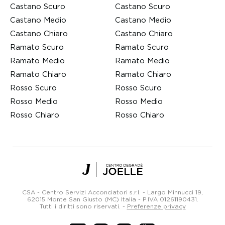
Castano Scuro
Castano Scuro
Castano Medio
Castano Medio
Castano Chiaro
Castano Chiaro
Ramato Scuro
Ramato Scuro
Ramato Medio
Ramato Medio
Ramato Chiaro
Ramato Chiaro
Rosso Scuro
Rosso Scuro
Rosso Medio
Rosso Medio
Rosso Chiaro
Rosso Chiaro
Centro
Degradé
Joelle
CSA - Centro Servizi Acconciatori s.r.l. - Largo Minnucci 19,
Parrucchieri
62015 Monte San Giusto (MC) Italia -
P.IVA 01261190431
.
Tutti i diritti sono riservati.
-
Preferenze privacy