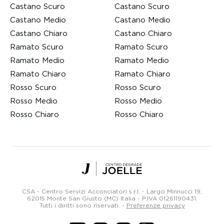
Castano Scuro
Castano Scuro
Castano Medio
Castano Medio
Castano Chiaro
Castano Chiaro
Ramato Scuro
Ramato Scuro
Ramato Medio
Ramato Medio
Ramato Chiaro
Ramato Chiaro
Rosso Scuro
Rosso Scuro
Rosso Medio
Rosso Medio
Rosso Chiaro
Rosso Chiaro
Centro
Degradé
Joelle
CSA - Centro Servizi Acconciatori s.r.l. - Largo Minnucci 19,
Parrucchieri
62015 Monte San Giusto (MC) Italia -
P.IVA 01261190431
.
Tutti i diritti sono riservati.
-
Preferenze privacy