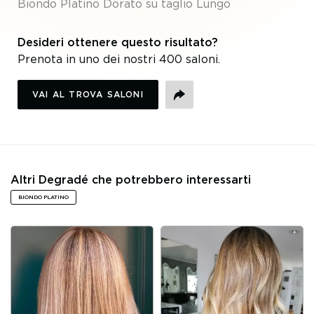
Biondo Platino Dorato su taglio Lungo
platino
platino
platino
platino
platino
platino
dorato
dorato
dorato
dorato
dorato
dorato
Desideri ottenere questo risultato?
Prenota in uno dei nostri 400 saloni.
VAI AL TROVA SALONI
CONDIVIDI
Altri Degradé che potrebbero interessarti
BIONDO PLATINO