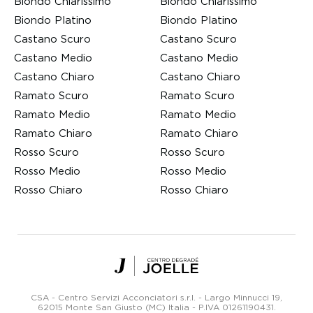
Biondo Chiarissimo
Biondo Chiarissimo
Biondo Platino
Biondo Platino
Castano Scuro
Castano Scuro
Castano Medio
Castano Medio
Castano Chiaro
Castano Chiaro
Ramato Scuro
Ramato Scuro
Ramato Medio
Ramato Medio
Ramato Chiaro
Ramato Chiaro
Rosso Scuro
Rosso Scuro
Rosso Medio
Rosso Medio
Rosso Chiaro
Rosso Chiaro
Centro
Degradé
Joelle
CSA - Centro Servizi Acconciatori s.r.l. - Largo Minnucci 19,
Parrucchieri
62015 Monte San Giusto (MC) Italia -
P.IVA 01261190431
.