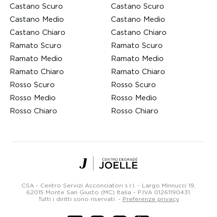
Castano Scuro
Castano Scuro
Castano Medio
Castano Medio
Castano Chiaro
Castano Chiaro
Ramato Scuro
Ramato Scuro
Ramato Medio
Ramato Medio
Ramato Chiaro
Ramato Chiaro
Rosso Scuro
Rosso Scuro
Rosso Medio
Rosso Medio
Rosso Chiaro
Rosso Chiaro
Centro
Degradé
Joelle
CSA - Centro Servizi Acconciatori s.r.l. - Largo Minnucci 19,
Parrucchieri
62015 Monte San Giusto (MC) Italia -
P.IVA 01261190431
.
Tutti i diritti sono riservati.
-
Preferenze privacy