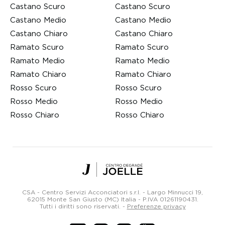
Castano Scuro
Castano Scuro
Castano Medio
Castano Medio
Castano Chiaro
Castano Chiaro
Ramato Scuro
Ramato Scuro
Ramato Medio
Ramato Medio
Ramato Chiaro
Ramato Chiaro
Rosso Scuro
Rosso Scuro
Rosso Medio
Rosso Medio
Rosso Chiaro
Rosso Chiaro
Centro
Degradé
Joelle
CSA - Centro Servizi Acconciatori s.r.l. - Largo Minnucci 19,
Parrucchieri
62015 Monte San Giusto (MC) Italia -
P.IVA 01261190431
.
Tutti i diritti sono riservati.
-
Preferenze privacy